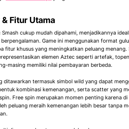
& Fitur Utama
 Smash cukup mudah dipahami, menjadikannya ideal
berpengalaman. Game ini menggunakan format gulun
a fitur khusus yang meningkatkan peluang menang. 
epresentasikan elemen Aztec seperti artefak, topen
ing-masing memiliki nilai pembayaran berbeda.
g ditawarkan termasuk simbol wild yang dapat meng
bentuk kombinasi kemenangan, serta scatter yang m
e spin. Free spin merupakan momen penting karena di 
eh peluang meraih kemenangan lebih besar tanpa m
an.