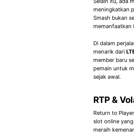
Selain itu, ada
meningkatkan po
Smash bukan sek
memanfaatkan b
Di dalam perja
menarik dari
LT
member baru se
pemain untuk me
sejak awal.
RTP & Vola
Return to Playe
slot online yan
meraih kemenang