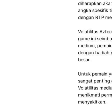
diharapkan aka
angka spesifik 
dengan RTP mena
Volatilitas Azt
game ini seimba
medium, pemain
dengan hadiah ya
besar.
Untuk pemain ya
sangat penting 
Volatilitas med
menikmati perm
menyakitkan.