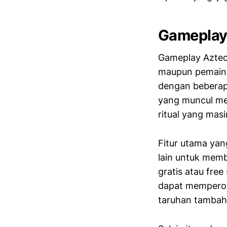
Gameplay 
Gameplay Aztec
maupun pemain 
dengan beberap
yang muncul mer
ritual yang mas
Fitur utama yan
lain untuk mem
gratis atau fre
dapat memperol
taruhan tambah