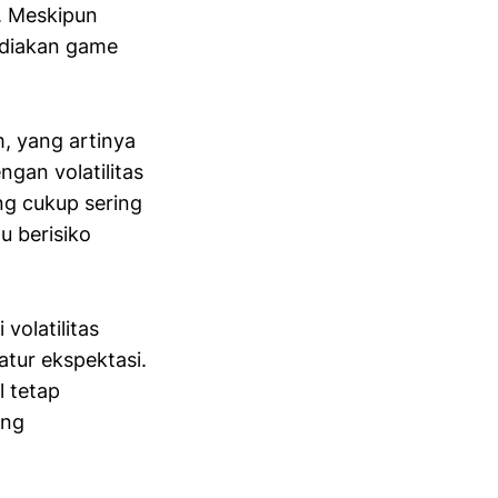
. Meskipun
yediakan game
, yang artinya
gan volatilitas
g cukup sering
lu berisiko
volatilitas
tur ekspektasi.
l tetap
ang