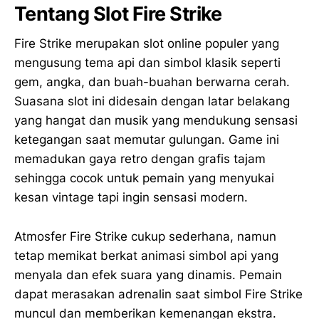
Tentang Slot Fire Strike
Fire Strike merupakan slot online populer yang
mengusung tema api dan simbol klasik seperti
gem, angka, dan buah-buahan berwarna cerah.
Suasana slot ini didesain dengan latar belakang
yang hangat dan musik yang mendukung sensasi
ketegangan saat memutar gulungan. Game ini
memadukan gaya retro dengan grafis tajam
sehingga cocok untuk pemain yang menyukai
kesan vintage tapi ingin sensasi modern.
Atmosfer Fire Strike cukup sederhana, namun
tetap memikat berkat animasi simbol api yang
menyala dan efek suara yang dinamis. Pemain
dapat merasakan adrenalin saat simbol Fire Strike
muncul dan memberikan kemenangan ekstra.