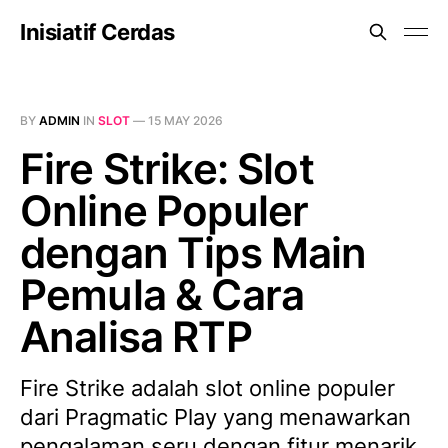
Inisiatif Cerdas
BY
ADMIN
IN
SLOT
—
15 MAY 2026
Fire Strike: Slot
Online Populer
dengan Tips Main
Pemula & Cara
Analisa RTP
Fire Strike adalah slot online populer
dari Pragmatic Play yang menawarkan
pengalaman seru dengan fitur menarik.