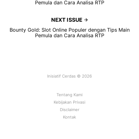
Pemula dan Cara Analisa RTP
NEXT ISSUE
Bounty Gold: Slot Online Populer dengan Tips Main
Pemula dan Cara Analisa RTP
Inisiatif Cerdas © 2026
Tentang Kami
Kebijakan Privasi
Disclaimer
Kontak