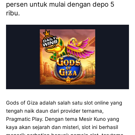
persen untuk mulai dengan depo 5
ribu.
Gods of Giza adalah salah satu slot online yang
tengah naik daun dari provider ternama,
Pragmatic Play. Dengan tema Mesir Kuno yang
kaya akan sejarah dan misteri, slot ini berhasil