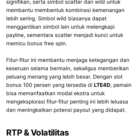
signifikan, serta simbol scatter dan wild untuk
membantu membentuk kombinasi kemenangan
lebih sering. Simbol wild biasanya dapat
menggantikan simbol lain untuk melengkapi
payline, sementara scatter menjadi kunci untuk
memicu bonus free spin.
Fitur-fitur ini membantu menjaga ketegangan dan
keseruan selama bermain, sekaligus memberikan
peluang menang yang lebih besar. Dengan slot
bonus 100 persen yang tersedia di
LTE4D
, pemain
bisa memanfaatkan modal ekstra untuk
mengeksplorasi fitur-fitur penting ini lebih leluasa
dan meningkatkan potensi payout yang didapat.
RTP & Volatilitas