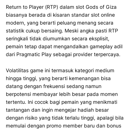
Return to Player (RTP) dalam slot Gods of Giza
biasanya berada di kisaran standar slot online
modern, yang berarti peluang menang secara
statistik cukup bersaing. Meski angka pasti RTP
seringkali tidak diumumkan secara eksplisit,
pemain tetap dapat mengandalkan gameplay adil
dari Pragmatic Play sebagai provider terpercaya.
Volatilitas game ini termasuk kategori medium
hingga tinggi, yang berarti kemenangan bisa
datang dengan frekuensi sedang namun
berpotensi membayar lebih besar pada momen
tertentu. Ini cocok bagi pemain yang menikmati
tantangan dan ingin mengejar hadiah besar
dengan risiko yang tidak terlalu tinggi, apalagi bila
memulai dengan promo member baru dan bonus