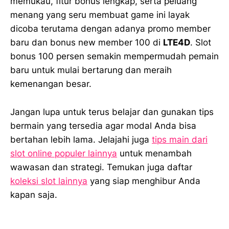
memukau, fitur bonus lengkap, serta peluang
menang yang seru membuat game ini layak
dicoba terutama dengan adanya promo member
baru dan bonus new member 100 di
LTE4D
. Slot
bonus 100 persen semakin mempermudah pemain
baru untuk mulai bertarung dan meraih
kemenangan besar.
Jangan lupa untuk terus belajar dan gunakan tips
bermain yang tersedia agar modal Anda bisa
bertahan lebih lama. Jelajahi juga
tips main dari
slot online populer lainnya
untuk menambah
wawasan dan strategi. Temukan juga daftar
koleksi slot lainnya
yang siap menghibur Anda
kapan saja.