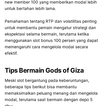
new member 100 yang memberikan modal lebih
untuk bertahan lebih lama.
Pemahaman tentang RTP dan volatilitas penting
untuk membantu pemain mengatur strategi dan
ekspektasi selama bermain, terutama ketika
menggunakan slot bonus 100 persen yang dapat
memengaruhi cara mengelola modal secara
efektif.
Tips Bermain Gods of Giza
Meski slot bergantung pada keberuntungan,
beberapa tips berikut bisa membantu
memaksimalkan peluang menang dan mengelola
modal, terutama saat bermain dengan depo 5
ribu: