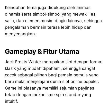
Keindahan tema juga didukung oleh animasi
dinamis serta simbol-simbol yang mewakili es,
salju, dan elemen musim dingin lainnya, sehingga
pengalaman bermain terasa lebih hidup dan
menyenangkan.
Gameplay & Fitur Utama
Jack Frosts Winter merupakan slot dengan format
klasik yang mudah dipahami, sehingga sangat
cocok sebagai pilihan bagi pemain pemula yang
baru mulai menjelajahi dunia slot online populer.
Game ini biasanya memiliki sejumlah paylines
tetap dengan mekanisme spin standar yang
intuitif.