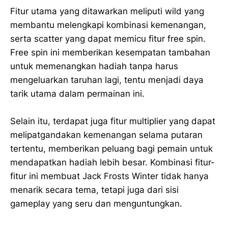
Fitur utama yang ditawarkan meliputi wild yang
membantu melengkapi kombinasi kemenangan,
serta scatter yang dapat memicu fitur free spin.
Free spin ini memberikan kesempatan tambahan
untuk memenangkan hadiah tanpa harus
mengeluarkan taruhan lagi, tentu menjadi daya
tarik utama dalam permainan ini.
Selain itu, terdapat juga fitur multiplier yang dapat
melipatgandakan kemenangan selama putaran
tertentu, memberikan peluang bagi pemain untuk
mendapatkan hadiah lebih besar. Kombinasi fitur-
fitur ini membuat Jack Frosts Winter tidak hanya
menarik secara tema, tetapi juga dari sisi
gameplay yang seru dan menguntungkan.