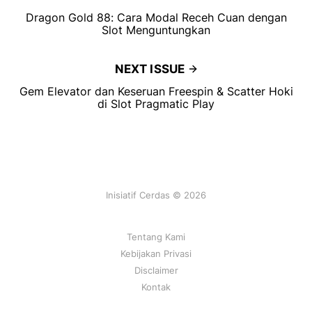
Dragon Gold 88: Cara Modal Receh Cuan dengan
Slot Menguntungkan
NEXT ISSUE
Gem Elevator dan Keseruan Freespin & Scatter Hoki
di Slot Pragmatic Play
Inisiatif Cerdas © 2026
Tentang Kami
Kebijakan Privasi
Disclaimer
Kontak