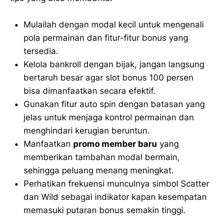
Mulailah dengan modal kecil untuk mengenali
pola permainan dan fitur-fitur bonus yang
tersedia.
Kelola bankroll dengan bijak, jangan langsung
bertaruh besar agar slot bonus 100 persen
bisa dimanfaatkan secara efektif.
Gunakan fitur auto spin dengan batasan yang
jelas untuk menjaga kontrol permainan dan
menghindari kerugian beruntun.
Manfaatkan
promo member baru
yang
memberikan tambahan modal bermain,
sehingga peluang menang meningkat.
Perhatikan frekuensi munculnya simbol Scatter
dan Wild sebagai indikator kapan kesempatan
memasuki putaran bonus semakin tinggi.