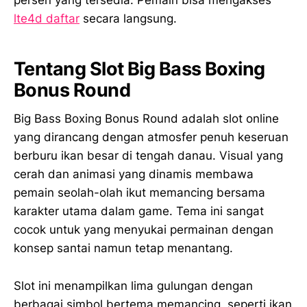
persen yang tersedia. Pemain bisa mengakses
lte4d daftar
secara langsung.
Tentang Slot Big Bass Boxing
Bonus Round
Big Bass Boxing Bonus Round adalah slot online
yang dirancang dengan atmosfer penuh keseruan
berburu ikan besar di tengah danau. Visual yang
cerah dan animasi yang dinamis membawa
pemain seolah-olah ikut memancing bersama
karakter utama dalam game. Tema ini sangat
cocok untuk yang menyukai permainan dengan
konsep santai namun tetap menantang.
Slot ini menampilkan lima gulungan dengan
berbagai simbol bertema memancing, seperti ikan