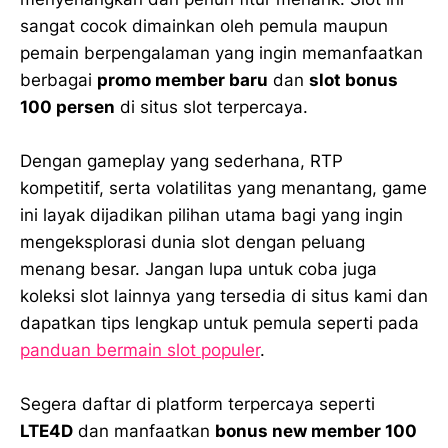
sangat cocok dimainkan oleh pemula maupun
pemain berpengalaman yang ingin memanfaatkan
berbagai
promo member baru
dan
slot bonus
100 persen
di situs slot terpercaya.
Dengan gameplay yang sederhana, RTP
kompetitif, serta volatilitas yang menantang, game
ini layak dijadikan pilihan utama bagi yang ingin
mengeksplorasi dunia slot dengan peluang
menang besar. Jangan lupa untuk coba juga
koleksi slot lainnya yang tersedia di situs kami dan
dapatkan tips lengkap untuk pemula seperti pada
panduan bermain slot populer
.
Segera daftar di platform terpercaya seperti
LTE4D
dan manfaatkan
bonus new member 100