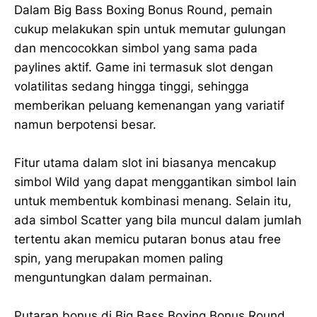
Dalam Big Bass Boxing Bonus Round, pemain
cukup melakukan spin untuk memutar gulungan
dan mencocokkan simbol yang sama pada
paylines aktif. Game ini termasuk slot dengan
volatilitas sedang hingga tinggi, sehingga
memberikan peluang kemenangan yang variatif
namun berpotensi besar.
Fitur utama dalam slot ini biasanya mencakup
simbol Wild yang dapat menggantikan simbol lain
untuk membentuk kombinasi menang. Selain itu,
ada simbol Scatter yang bila muncul dalam jumlah
tertentu akan memicu putaran bonus atau free
spin, yang merupakan momen paling
menguntungkan dalam permainan.
Putaran bonus di Big Bass Boxing Bonus Round