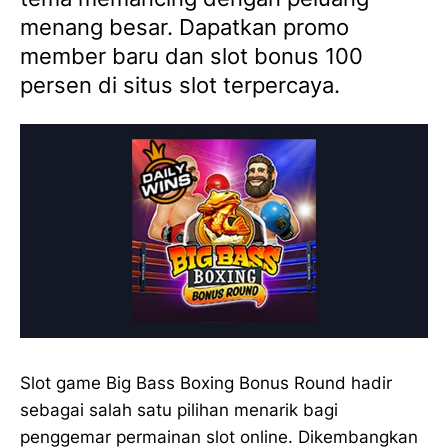
menang besar. Dapatkan promo
member baru dan slot bonus 100
persen di situs slot terpercaya.
Slot game Big Bass Boxing Bonus Round hadir
sebagai salah satu pilihan menarik bagi
penggemar permainan slot online. Dikembangkan