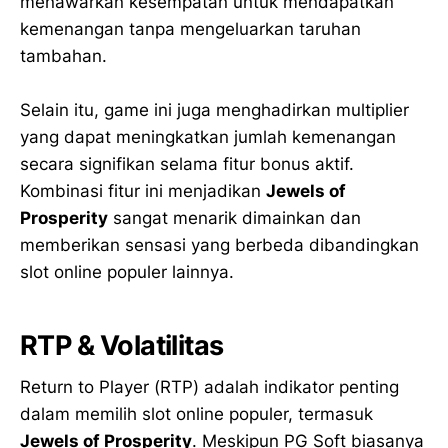
menawarkan kesempatan untuk mendapatkan
kemenangan tanpa mengeluarkan taruhan
tambahan.
Selain itu, game ini juga menghadirkan multiplier
yang dapat meningkatkan jumlah kemenangan
secara signifikan selama fitur bonus aktif.
Kombinasi fitur ini menjadikan
Jewels of
Prosperity
sangat menarik dimainkan dan
memberikan sensasi yang berbeda dibandingkan
slot online populer lainnya.
RTP & Volatilitas
Return to Player (RTP) adalah indikator penting
dalam memilih slot online populer, termasuk
Jewels of Prosperity
. Meskipun PG Soft biasanya