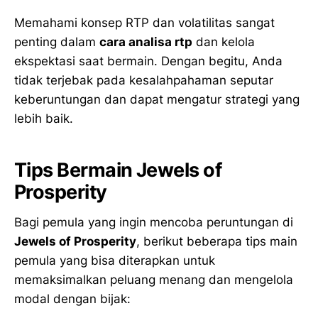
Memahami konsep RTP dan volatilitas sangat
penting dalam
cara analisa rtp
dan kelola
ekspektasi saat bermain. Dengan begitu, Anda
tidak terjebak pada kesalahpahaman seputar
keberuntungan dan dapat mengatur strategi yang
lebih baik.
Tips Bermain Jewels of
Prosperity
Bagi pemula yang ingin mencoba peruntungan di
Jewels of Prosperity
, berikut beberapa tips main
pemula yang bisa diterapkan untuk
memaksimalkan peluang menang dan mengelola
modal dengan bijak: