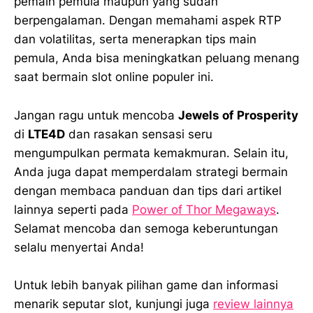
pemain pemula maupun yang sudah
berpengalaman. Dengan memahami aspek RTP
dan volatilitas, serta menerapkan tips main
pemula, Anda bisa meningkatkan peluang menang
saat bermain slot online populer ini.
Jangan ragu untuk mencoba
Jewels of Prosperity
di
LTE4D
dan rasakan sensasi seru
mengumpulkan permata kemakmuran. Selain itu,
Anda juga dapat memperdalam strategi bermain
dengan membaca panduan dan tips dari artikel
lainnya seperti pada
Power of Thor Megaways
.
Selamat mencoba dan semoga keberuntungan
selalu menyertai Anda!
Untuk lebih banyak pilihan game dan informasi
menarik seputar slot, kunjungi juga
review lainnya