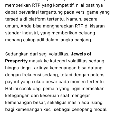
memberikan RTP yang kompetitif, nilai pastinya
dapat bervariasi tergantung pada versi game yang
tersedia di platform tertentu. Namun, secara
umum, Anda bisa mengharapkan RTP di kisaran
standar industri, yang memberikan peluang
menang cukup adil dalam jangka panjang.
Sedangkan dari segi volatilitas,
Jewels of
Prosperity
masuk ke kategori volatilitas sedang
hingga tinggi, artinya kemenangan bisa datang
dengan frekuensi sedang, tetapi dengan potensi
payout yang cukup besar pada momen tertentu.
Hal ini cocok bagi pemain yang ingin merasakan
ketegangan dan keseruan saat mengejar
kemenangan besar, sekaligus masih ada ruang
bagi kemenangan kecil sebagai penopang modal.