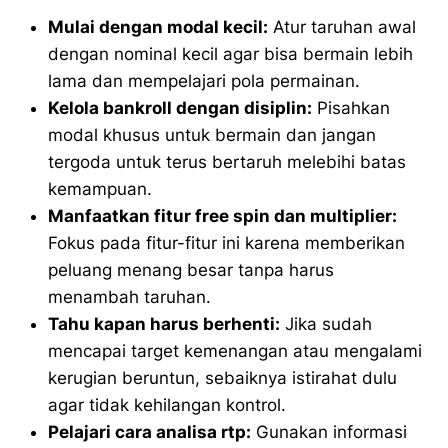
Mulai dengan modal kecil:
Atur taruhan awal
dengan nominal kecil agar bisa bermain lebih
lama dan mempelajari pola permainan.
Kelola bankroll dengan disiplin:
Pisahkan
modal khusus untuk bermain dan jangan
tergoda untuk terus bertaruh melebihi batas
kemampuan.
Manfaatkan fitur free spin dan multiplier:
Fokus pada fitur-fitur ini karena memberikan
peluang menang besar tanpa harus
menambah taruhan.
Tahu kapan harus berhenti:
Jika sudah
mencapai target kemenangan atau mengalami
kerugian beruntun, sebaiknya istirahat dulu
agar tidak kehilangan kontrol.
Pelajari cara analisa rtp:
Gunakan informasi