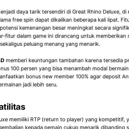
menjadi daya tarik tersendiri di Great Rhino Deluxe, d
a free spin dapat dikalikan beberapa kali lipat. Fitu
otensi kemenangan besar meningkat secara signifik
tur-fitur dalam game ini dirancang untuk memberikan 
ekaligus peluang menang yang menarik.
4D
memberi keuntungan tambahan karena tersedia 
bonus 100 persen yang bisa menambah modal bermai
anfaatkan bonus new member 100% agar deposit And
rmainan jadi lebih seru.
tilitas
uxe memiliki RTP (return to player) yang kompetitif, 
embalian kepada pemain cukup menarik dibanding slo