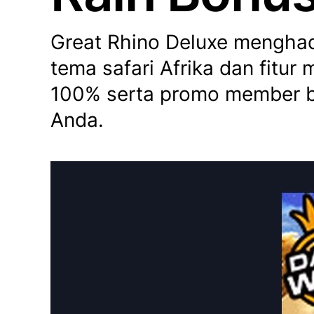
Great Rhino Deluxe menghad
tema safari Afrika dan fitu
100% serta promo member 
Anda.