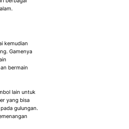
ri berbagai
alam.
ai kemudian
ang. Gamenya
ain
man bermain
mbol lain untuk
er yang bisa
u pada gulungan.
 kemenangan