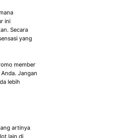
i mana
r ini
an. Secara
sensasi yang
promo member
n Anda. Jangan
a lebih
yang artinya
t lain di