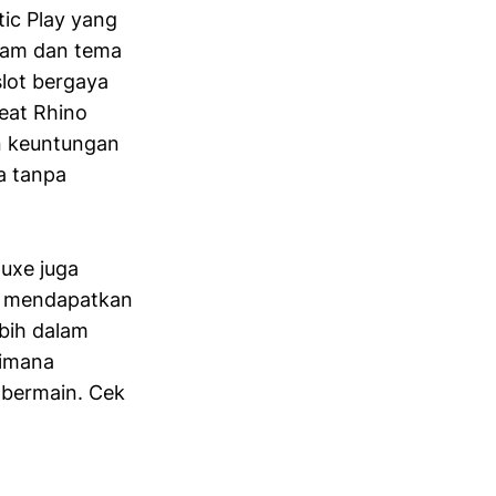
tic Play yang
ajam dan tema
lot bergaya
reat Rhino
 keuntungan
a tanpa
luxe juga
uk mendapatkan
ebih dalam
aimana
bermain. Cek