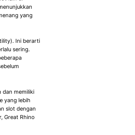
 menunjukkan
g menang yang
ity). Ini berarti
lalu sering.
 beberapa
sebelum
n dan memiliki
e yang lebih
an slot dengan
r, Great Rhino