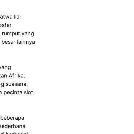
atwa liar
osfer
g rumput yang
 besar lainnya
 yang
an Afrika.
ng suasana,
 pecinta slot
n beberapa
sederhana