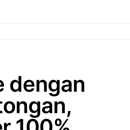
e dengan
tongan,
r 100%