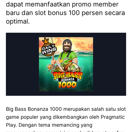
dapat memanfaatkan promo member
baru dan slot bonus 100 persen secara
optimal.
Big Bass Bonanza 1000 merupakan salah satu slot
game populer yang dikembangkan oleh Pragmatic
Play. Dengan tema memancing yang