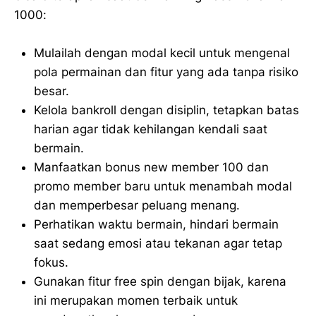
1000:
Mulailah dengan modal kecil untuk mengenal
pola permainan dan fitur yang ada tanpa risiko
besar.
Kelola bankroll dengan disiplin, tetapkan batas
harian agar tidak kehilangan kendali saat
bermain.
Manfaatkan bonus new member 100 dan
promo member baru untuk menambah modal
dan memperbesar peluang menang.
Perhatikan waktu bermain, hindari bermain
saat sedang emosi atau tekanan agar tetap
fokus.
Gunakan fitur free spin dengan bijak, karena
ini merupakan momen terbaik untuk