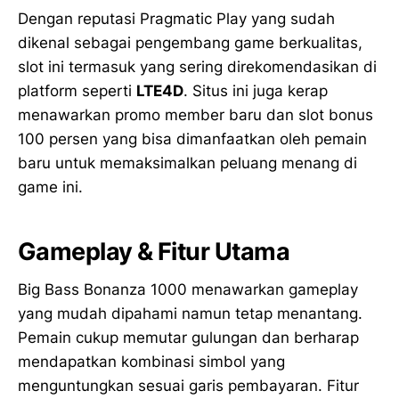
Dengan reputasi Pragmatic Play yang sudah
dikenal sebagai pengembang game berkualitas,
slot ini termasuk yang sering direkomendasikan di
platform seperti
LTE4D
. Situs ini juga kerap
menawarkan promo member baru dan slot bonus
100 persen yang bisa dimanfaatkan oleh pemain
baru untuk memaksimalkan peluang menang di
game ini.
Gameplay & Fitur Utama
Big Bass Bonanza 1000 menawarkan gameplay
yang mudah dipahami namun tetap menantang.
Pemain cukup memutar gulungan dan berharap
mendapatkan kombinasi simbol yang
menguntungkan sesuai garis pembayaran. Fitur