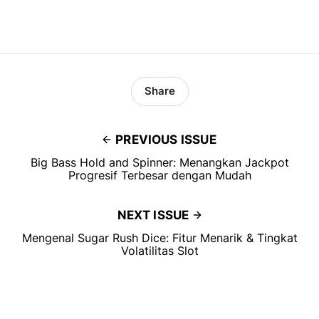
Share
PREVIOUS ISSUE
Big Bass Hold and Spinner: Menangkan Jackpot
Progresif Terbesar dengan Mudah
NEXT ISSUE
Mengenal Sugar Rush Dice: Fitur Menarik & Tingkat
Volatilitas Slot