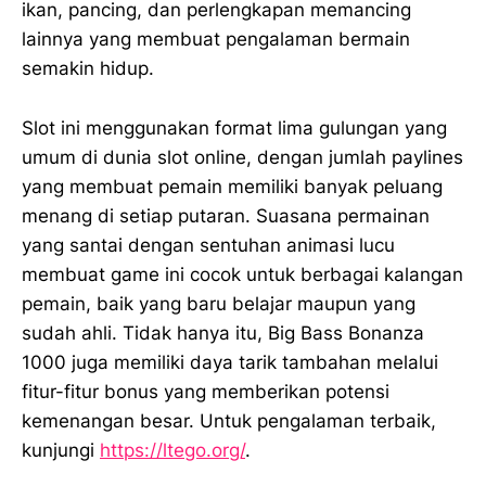
ikan, pancing, dan perlengkapan memancing
lainnya yang membuat pengalaman bermain
semakin hidup.
Slot ini menggunakan format lima gulungan yang
umum di dunia slot online, dengan jumlah paylines
yang membuat pemain memiliki banyak peluang
menang di setiap putaran. Suasana permainan
yang santai dengan sentuhan animasi lucu
membuat game ini cocok untuk berbagai kalangan
pemain, baik yang baru belajar maupun yang
sudah ahli. Tidak hanya itu, Big Bass Bonanza
1000 juga memiliki daya tarik tambahan melalui
fitur-fitur bonus yang memberikan potensi
kemenangan besar. Untuk pengalaman terbaik,
kunjungi
https://ltego.org/
.