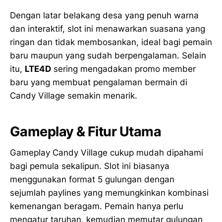
Dengan latar belakang desa yang penuh warna
dan interaktif, slot ini menawarkan suasana yang
ringan dan tidak membosankan, ideal bagi pemain
baru maupun yang sudah berpengalaman. Selain
itu,
LTE4D
sering mengadakan promo member
baru yang membuat pengalaman bermain di
Candy Village semakin menarik.
Gameplay & Fitur Utama
Gameplay Candy Village cukup mudah dipahami
bagi pemula sekalipun. Slot ini biasanya
menggunakan format 5 gulungan dengan
sejumlah paylines yang memungkinkan kombinasi
kemenangan beragam. Pemain hanya perlu
mengatur taruhan, kemudian memutar gulungan