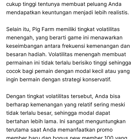
cukup tinggi tentunya membuat peluang Anda
mendapatkan keuntungan menjadi lebih realistis.
Selain itu, Pig Farm memiliki tingkat volatilitas
menengah, yang berarti game ini menawarkan
keseimbangan antara frekuensi kemenangan dan
besaran hadiah. Volatilitas menengah membuat
permainan ini tidak terlalu berisiko tinggi sehingga
cocok bagi pemain dengan modal kecil atau yang
ingin bermain dengan strategi konservatif.
Dengan tingkat volatilitas tersebut, Anda bisa
berharap kemenangan yang relatif sering meski
tidak terlalu besar, sehingga modal dapat
bertahan lebih lama. Ini sangat menguntungkan
terutama saat Anda memanfaatkan promo
member baru dan bonus new member 100 yang