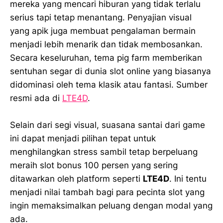
mereka yang mencari hiburan yang tidak terlalu
serius tapi tetap menantang. Penyajian visual
yang apik juga membuat pengalaman bermain
menjadi lebih menarik dan tidak membosankan.
Secara keseluruhan, tema pig farm memberikan
sentuhan segar di dunia slot online yang biasanya
didominasi oleh tema klasik atau fantasi. Sumber
resmi ada di
LTE4D
.
Selain dari segi visual, suasana santai dari game
ini dapat menjadi pilihan tepat untuk
menghilangkan stress sambil tetap berpeluang
meraih slot bonus 100 persen yang sering
ditawarkan oleh platform seperti
LTE4D
. Ini tentu
menjadi nilai tambah bagi para pecinta slot yang
ingin memaksimalkan peluang dengan modal yang
ada.