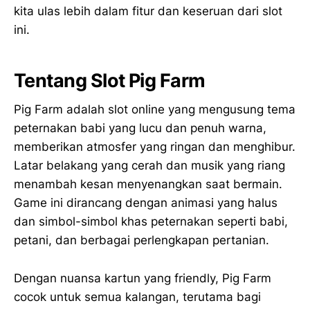
kita ulas lebih dalam fitur dan keseruan dari slot
ini.
Tentang Slot Pig Farm
Pig Farm adalah slot online yang mengusung tema
peternakan babi yang lucu dan penuh warna,
memberikan atmosfer yang ringan dan menghibur.
Latar belakang yang cerah dan musik yang riang
menambah kesan menyenangkan saat bermain.
Game ini dirancang dengan animasi yang halus
dan simbol-simbol khas peternakan seperti babi,
petani, dan berbagai perlengkapan pertanian.
Dengan nuansa kartun yang friendly, Pig Farm
cocok untuk semua kalangan, terutama bagi