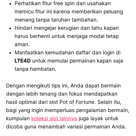
Perhatikan fitur free spin dan usahakan
memicu fitur ini karena memberikan peluang
menang tanpa taruhan tambahan.
Hindari mengejar kerugian dan tahu kapan
harus berhenti untuk menjaga modal tetap
aman.
Manfaatkan kemudahan daftar dan login di
LTE4D
untuk memulai permainan kapan saja
tanpa hambatan.
Dengan mengikuti tips ini, Anda dapat bermain
dengan lebih tenang dan fokus mendapatkan
hasil optimal dari slot Pot of Fortune. Selain itu,
bagi yang ingin memperluas pengalaman bermain,
kumpulan
koleksi slot lainnya
juga layak untuk
dicoba guna menambah variasi permainan Anda.