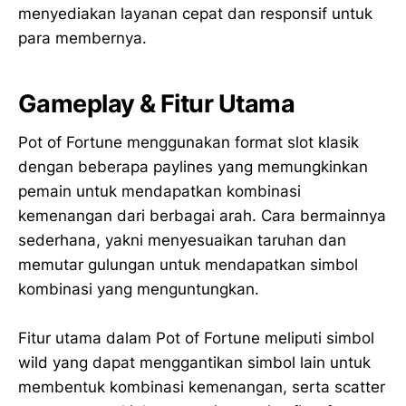
menyediakan layanan cepat dan responsif untuk
para membernya.
Gameplay & Fitur Utama
Pot of Fortune menggunakan format slot klasik
dengan beberapa paylines yang memungkinkan
pemain untuk mendapatkan kombinasi
kemenangan dari berbagai arah. Cara bermainnya
sederhana, yakni menyesuaikan taruhan dan
memutar gulungan untuk mendapatkan simbol
kombinasi yang menguntungkan.
Fitur utama dalam Pot of Fortune meliputi simbol
wild yang dapat menggantikan simbol lain untuk
membentuk kombinasi kemenangan, serta scatter