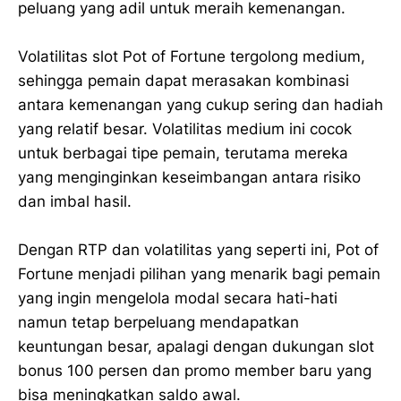
peluang yang adil untuk meraih kemenangan.
Volatilitas slot Pot of Fortune tergolong medium,
sehingga pemain dapat merasakan kombinasi
antara kemenangan yang cukup sering dan hadiah
yang relatif besar. Volatilitas medium ini cocok
untuk berbagai tipe pemain, terutama mereka
yang menginginkan keseimbangan antara risiko
dan imbal hasil.
Dengan RTP dan volatilitas yang seperti ini, Pot of
Fortune menjadi pilihan yang menarik bagi pemain
yang ingin mengelola modal secara hati-hati
namun tetap berpeluang mendapatkan
keuntungan besar, apalagi dengan dukungan slot
bonus 100 persen dan promo member baru yang
bisa meningkatkan saldo awal.