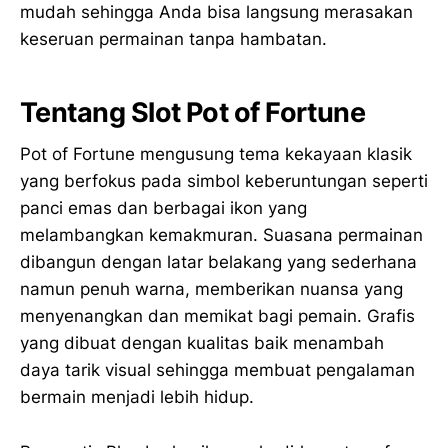
mudah sehingga Anda bisa langsung merasakan
keseruan permainan tanpa hambatan.
Tentang Slot Pot of Fortune
Pot of Fortune mengusung tema kekayaan klasik
yang berfokus pada simbol keberuntungan seperti
panci emas dan berbagai ikon yang
melambangkan kemakmuran. Suasana permainan
dibangun dengan latar belakang yang sederhana
namun penuh warna, memberikan nuansa yang
menyenangkan dan memikat bagi pemain. Grafis
yang dibuat dengan kualitas baik menambah
daya tarik visual sehingga membuat pengalaman
bermain menjadi lebih hidup.