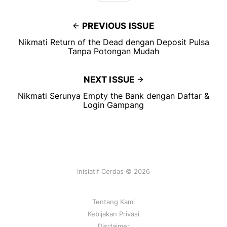
PREVIOUS ISSUE
Nikmati Return of the Dead dengan Deposit Pulsa
Tanpa Potongan Mudah
NEXT ISSUE
Nikmati Serunya Empty the Bank dengan Daftar &
Login Gampang
Inisiatif Cerdas © 2026
Tentang Kami
Kebijakan Privasi
Disclaimer