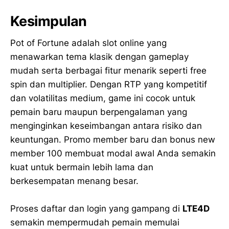
Kesimpulan
Pot of Fortune adalah slot online yang
menawarkan tema klasik dengan gameplay
mudah serta berbagai fitur menarik seperti free
spin dan multiplier. Dengan RTP yang kompetitif
dan volatilitas medium, game ini cocok untuk
pemain baru maupun berpengalaman yang
menginginkan keseimbangan antara risiko dan
keuntungan. Promo member baru dan bonus new
member 100 membuat modal awal Anda semakin
kuat untuk bermain lebih lama dan
berkesempatan menang besar.
Proses daftar dan login yang gampang di
LTE4D
semakin mempermudah pemain memulai