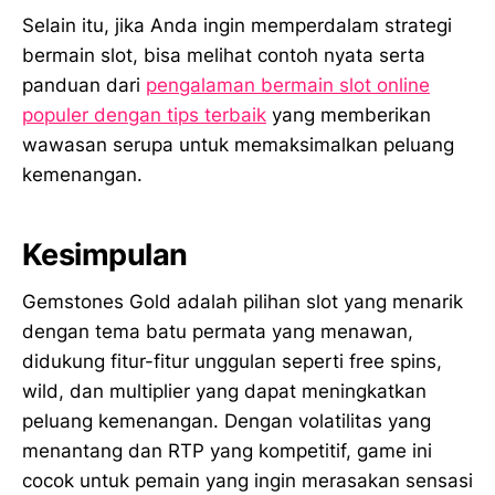
Selain itu, jika Anda ingin memperdalam strategi
bermain slot, bisa melihat contoh nyata serta
panduan dari
pengalaman bermain slot online
populer dengan tips terbaik
yang memberikan
wawasan serupa untuk memaksimalkan peluang
kemenangan.
Kesimpulan
Gemstones Gold adalah pilihan slot yang menarik
dengan tema batu permata yang menawan,
didukung fitur-fitur unggulan seperti free spins,
wild, dan multiplier yang dapat meningkatkan
peluang kemenangan. Dengan volatilitas yang
menantang dan RTP yang kompetitif, game ini
cocok untuk pemain yang ingin merasakan sensasi