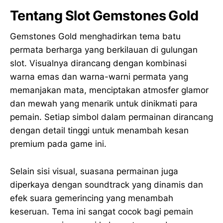
Tentang Slot Gemstones Gold
Gemstones Gold menghadirkan tema batu
permata berharga yang berkilauan di gulungan
slot. Visualnya dirancang dengan kombinasi
warna emas dan warna-warni permata yang
memanjakan mata, menciptakan atmosfer glamor
dan mewah yang menarik untuk dinikmati para
pemain. Setiap simbol dalam permainan dirancang
dengan detail tinggi untuk menambah kesan
premium pada game ini.
Selain sisi visual, suasana permainan juga
diperkaya dengan soundtrack yang dinamis dan
efek suara gemerincing yang menambah
keseruan. Tema ini sangat cocok bagi pemain