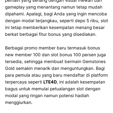
pemain yang senang dengan visual mewah dan
gameplay yang menantang namun tetap mudah
dipahami. Apalagi, bagi Anda yang ingin mencoba
dengan modal terjangkau, seperti depo 5 ribu, slot
ini tetap memberikan kesempatan menang besar
berkat berbagai fitur bonus yang disediakan.
Berbagai promo member baru termasuk bonus
new member 100 dan slot bonus 100 persen juga
tersedia, sehingga membuat bermain Gemstones
Gold semakin menarik dan menguntungkan. Bagi
para pemula atau yang baru mendaftar di platform
terpercaya seperti
LTE4D
, ini adalah kesempatan
bagus untuk memulai petualangan slot dengan
modal yang ringan namun potensi hadiah
menggiurkan.