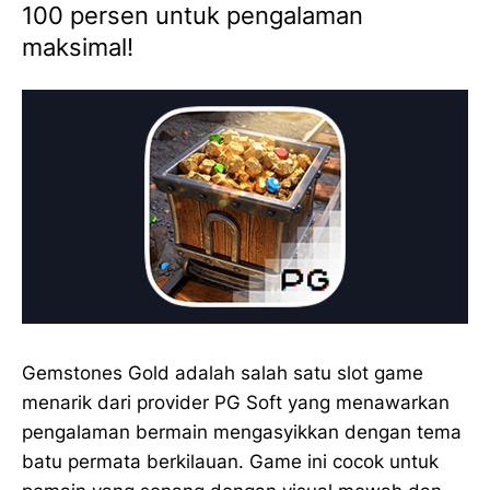
100 persen untuk pengalaman
maksimal!
Gemstones Gold adalah salah satu slot game
menarik dari provider PG Soft yang menawarkan
pengalaman bermain mengasyikkan dengan tema
batu permata berkilauan. Game ini cocok untuk