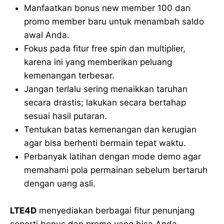
Manfaatkan bonus new member 100 dan
promo member baru untuk menambah saldo
awal Anda.
Fokus pada fitur free spin dan multiplier,
karena ini yang memberikan peluang
kemenangan terbesar.
Jangan terlalu sering menaikkan taruhan
secara drastis; lakukan secara bertahap
sesuai hasil putaran.
Tentukan batas kemenangan dan kerugian
agar bisa berhenti bermain tepat waktu.
Perbanyak latihan dengan mode demo agar
memahami pola permainan sebelum bertaruh
dengan uang asli.
LTE4D
menyediakan berbagai fitur penunjang