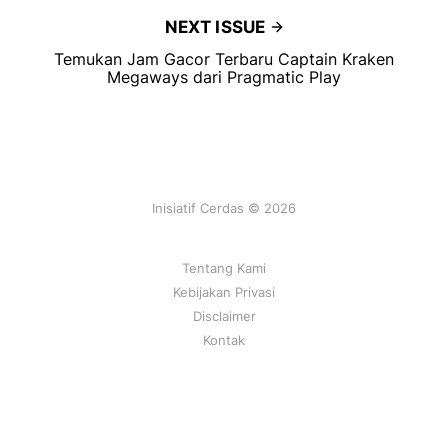
NEXT ISSUE
Temukan Jam Gacor Terbaru Captain Kraken
Megaways dari Pragmatic Play
Inisiatif Cerdas © 2026
Tentang Kami
Kebijakan Privasi
Disclaimer
Kontak