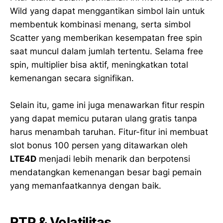
Wild yang dapat menggantikan simbol lain untuk
membentuk kombinasi menang, serta simbol
Scatter yang memberikan kesempatan free spin
saat muncul dalam jumlah tertentu. Selama free
spin, multiplier bisa aktif, meningkatkan total
kemenangan secara signifikan.
Selain itu, game ini juga menawarkan fitur respin
yang dapat memicu putaran ulang gratis tanpa
harus menambah taruhan. Fitur-fitur ini membuat
slot bonus 100 persen yang ditawarkan oleh
LTE4D
menjadi lebih menarik dan berpotensi
mendatangkan kemenangan besar bagi pemain
yang memanfaatkannya dengan baik.
RTP & Volatilitas