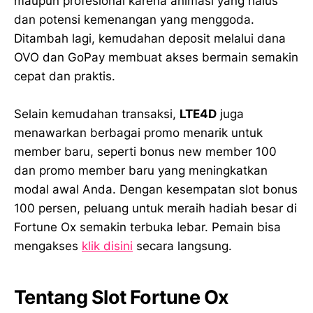
maupun profesional karena animasi yang halus
dan potensi kemenangan yang menggoda.
Ditambah lagi, kemudahan deposit melalui dana
OVO dan GoPay membuat akses bermain semakin
cepat dan praktis.
Selain kemudahan transaksi,
LTE4D
juga
menawarkan berbagai promo menarik untuk
member baru, seperti bonus new member 100
dan promo member baru yang meningkatkan
modal awal Anda. Dengan kesempatan slot bonus
100 persen, peluang untuk meraih hadiah besar di
Fortune Ox semakin terbuka lebar. Pemain bisa
mengakses
klik disini
secara langsung.
Tentang Slot Fortune Ox