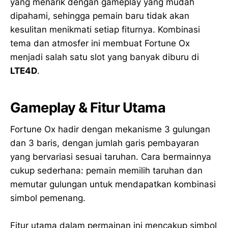
yang menarik dengan gameplay yang mudah
dipahami, sehingga pemain baru tidak akan
kesulitan menikmati setiap fiturnya. Kombinasi
tema dan atmosfer ini membuat Fortune Ox
menjadi salah satu slot yang banyak diburu di
LTE4D
.
Gameplay & Fitur Utama
Fortune Ox hadir dengan mekanisme 3 gulungan
dan 3 baris, dengan jumlah garis pembayaran
yang bervariasi sesuai taruhan. Cara bermainnya
cukup sederhana: pemain memilih taruhan dan
memutar gulungan untuk mendapatkan kombinasi
simbol pemenang.
Fitur utama dalam permainan ini mencakup simbol