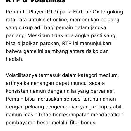
Return to Player (RTP) pada Fortune Ox tergolong
rata-rata untuk slot online, memberikan peluang
yang cukup adil bagi pemain dalam jangka
panjang. Meskipun tidak ada angka pasti yang
bisa dijadikan patokan, RTP ini menunjukkan
bahwa game ini seimbang antara risiko dan
hadiah.
Volatilitasnya termasuk dalam kategori medium,
artinya kemenangan dapat muncul secara
konsisten namun dengan nilai yang bervariasi.
Pemain bisa merasakan sensasi taruhan aman
dengan peluang pengembalian yang cukup stabil,
namun masih tetap berkesempatan mendapatkan
pembayaran besar melalui fitur bonus.