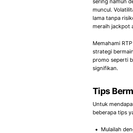
sering namun de
muncul. Volatil
lama tanpa risi
meraih jackpot 
Memahami RTP d
strategi berma
promo seperti 
signifikan.
Tips Berm
Untuk mendapatk
beberapa tips y
Mulailah den