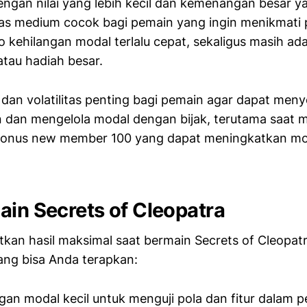
ngan nilai yang lebih kecil dan kemenangan besar ya
itas medium cocok bagi pemain yang ingin menikmati 
ko kehilangan modal terlalu cepat, sekaligus masih a
atau hadiah besar.
an volatilitas penting bagi pemain agar dapat meny
in dan mengelola modal dengan bijak, terutama saat
bonus new member 100 yang dapat meningkatkan mo
ain Secrets of Cleopatra
an hasil maksimal saat bermain Secrets of Cleopatr
ang bisa Anda terapkan:
gan modal kecil untuk menguji pola dan fitur dalam 