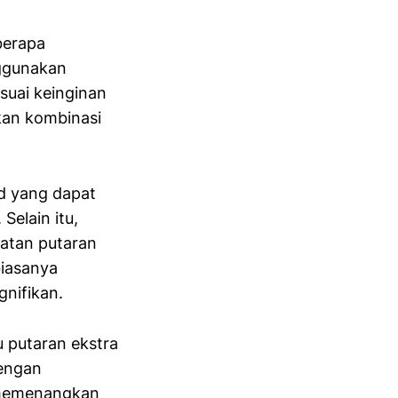
berapa
nggunakan
suai keinginan
kan kombinasi
ld yang dapat
elain itu,
patan putaran
biasanya
gnifikan.
u putaran ekstra
engan
k memenangkan