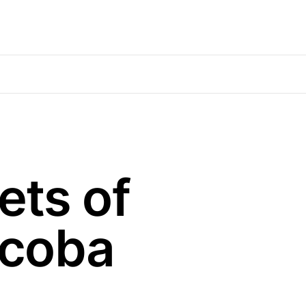
ets of
icoba