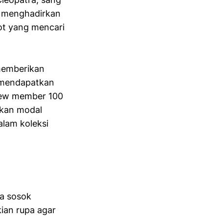
menghadirkan
lot yang mencari
memberikan
 mendapatkan
 new member 100
kan modal
dalam koleksi
a sosok
ian rupa agar