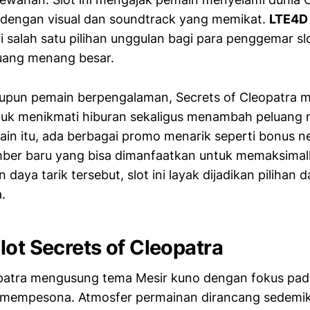
, dengan visual dan soundtrack yang memikat.
LTE4D
i salah satu pilihan unggulan bagi para penggemar s
luang menang besar.
upun pemain berpengalaman, Secrets of Cleopatra 
uk menikmati hiburan sekaligus menambah peluang
ain itu, ada berbagai promo menarik seperti bonus
er baru yang bisa dimanfaatkan untuk memaksimal
daya tarik tersebut, slot ini layak dijadikan pilihan 
.
lot Secrets of Cleopatra
opatra mengusung tema Mesir kuno dengan fokus pad
 mempesona. Atmosfer permainan dirancang sedemik