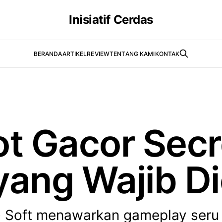
Inisiatif Cerdas
BERANDA
ARTIKEL
REVIEW
TENTANG KAMI
KONTAK
ot Gacor Secr
yang Wajib D
PG Soft menawarkan gameplay seru