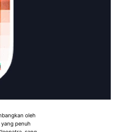
embangkan oleh
 yang penuh
leopatra, sang