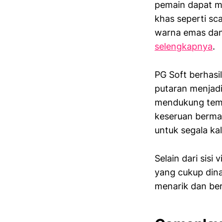
pemain dapat m
khas seperti sca
warna emas dan 
selengkapnya
.
PG Soft berhasi
putaran menjad
mendukung tema
keseruan bermai
untuk segala ka
Selain dari sis
yang cukup din
menarik dan be