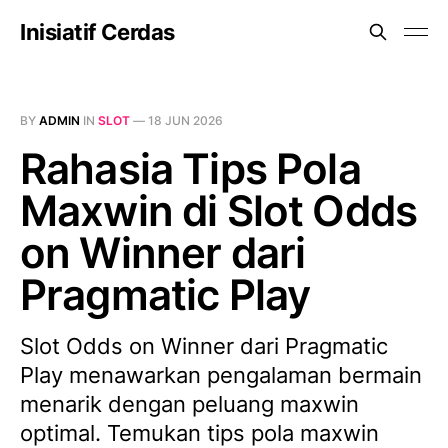
Inisiatif Cerdas
BY
ADMIN
IN
SLOT
—
18 JUN 2026
Rahasia Tips Pola
Maxwin di Slot Odds
on Winner dari
Pragmatic Play
Slot Odds on Winner dari Pragmatic
Play menawarkan pengalaman bermain
menarik dengan peluang maxwin
optimal. Temukan tips pola maxwin