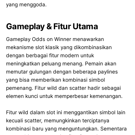
yang menggoda.
Gameplay & Fitur Utama
Gameplay Odds on Winner menawarkan
mekanisme slot klasik yang dikombinasikan
dengan berbagai fitur modern untuk
meningkatkan peluang menang. Pemain akan
memutar gulungan dengan beberapa paylines
yang bisa memberikan kombinasi simbol
pemenang. Fitur wild dan scatter hadir sebagai
elemen kunci untuk memperbesar kemenangan.
Fitur wild dalam slot ini menggantikan simbol lain
kecuali scatter, memungkinkan terciptanya
kombinasi baru yang menguntungkan. Sementara