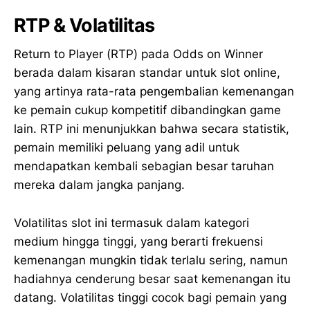
RTP & Volatilitas
Return to Player (RTP) pada Odds on Winner
berada dalam kisaran standar untuk slot online,
yang artinya rata-rata pengembalian kemenangan
ke pemain cukup kompetitif dibandingkan game
lain. RTP ini menunjukkan bahwa secara statistik,
pemain memiliki peluang yang adil untuk
mendapatkan kembali sebagian besar taruhan
mereka dalam jangka panjang.
Volatilitas slot ini termasuk dalam kategori
medium hingga tinggi, yang berarti frekuensi
kemenangan mungkin tidak terlalu sering, namun
hadiahnya cenderung besar saat kemenangan itu
datang. Volatilitas tinggi cocok bagi pemain yang