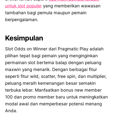
untuk slot populer
yang memberikan wawasan
tambahan bagi pemula maupun pemain
berpengalaman.
Kesimpulan
Slot Odds on Winner dari Pragmatic Play adalah
pilihan tepat bagi pemain yang menginginkan
permainan slot bertema balap dengan peluang
maxwin yang menarik. Dengan berbagai fitur
seperti fitur wild, scatter, free spin, dan multiplier,
peluang meraih kemenangan besar semakin
terbuka lebar. Manfaatkan bonus new member
100 dan promo member baru untuk meningkatkan
modal awal dan memperbesar potensi menang
Anda.