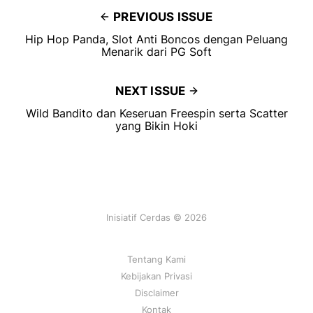
PREVIOUS ISSUE
Hip Hop Panda, Slot Anti Boncos dengan Peluang
Menarik dari PG Soft
NEXT ISSUE
Wild Bandito dan Keseruan Freespin serta Scatter
yang Bikin Hoki
Inisiatif Cerdas © 2026
Tentang Kami
Kebijakan Privasi
Disclaimer
Kontak