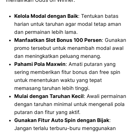
Kelola Modal dengan Baik
: Tentukan batas
harian untuk taruhan agar modal tetap aman
dan permainan lebih lama.
Manfaatkan Slot Bonus 100 Persen
: Gunakan
promo tersebut untuk menambah modal awal
dan meningkatkan peluang menang.
Pahami Pola Maxwin
: Amati putaran yang
sering memberikan fitur bonus dan free spin
untuk menentukan waktu yang tepat
memasang taruhan lebih tinggi.
Mulai dengan Taruhan Kecil
: Awali permainan
dengan taruhan minimal untuk mengenali pola
putaran dan fitur yang aktif.
Gunakan Fitur Auto Spin dengan Bijak
:
Jangan terlalu terburu-buru menggunakan