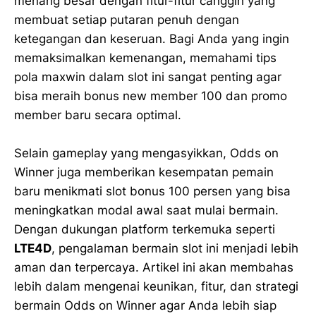
menang besar dengan fitur-fitur canggih yang
membuat setiap putaran penuh dengan
ketegangan dan keseruan. Bagi Anda yang ingin
memaksimalkan kemenangan, memahami tips
pola maxwin dalam slot ini sangat penting agar
bisa meraih bonus new member 100 dan promo
member baru secara optimal.
Selain gameplay yang mengasyikkan, Odds on
Winner juga memberikan kesempatan pemain
baru menikmati slot bonus 100 persen yang bisa
meningkatkan modal awal saat mulai bermain.
Dengan dukungan platform terkemuka seperti
LTE4D
, pengalaman bermain slot ini menjadi lebih
aman dan terpercaya. Artikel ini akan membahas
lebih dalam mengenai keunikan, fitur, dan strategi
bermain Odds on Winner agar Anda lebih siap