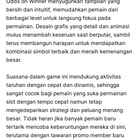
Odds on Winner menyuguhkan tampilan yang
bersih dan intuitif, memudahkan pemain dari
berbagai level untuk langsung fokus pada
permainan. Desain grafis yang detail dan animasi
mulus menambah keseruan saat berputar, sambil
terus membangun harapan untuk mendapatkan
kombinasi simbol terbaik dan meraih kemenangan
besar.
Suasana dalam game ini mendukung aktivitas
taruhan dengan cepat dan dinamis, sehingga
sangat cocok bagi pemain yang suka permainan
slot dengan tempo cepat namun tetap
mengedepankan strategi dan peluang menang
besar. Tidak heran jika banyak pemain baru
tertarik mencoba keberuntungan mereka di sini,
terutama dengan tawaran promo member baru