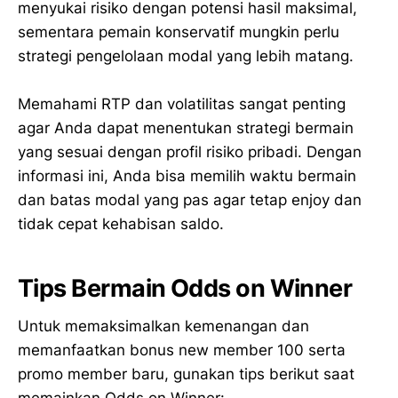
menyukai risiko dengan potensi hasil maksimal,
sementara pemain konservatif mungkin perlu
strategi pengelolaan modal yang lebih matang.
Memahami RTP dan volatilitas sangat penting
agar Anda dapat menentukan strategi bermain
yang sesuai dengan profil risiko pribadi. Dengan
informasi ini, Anda bisa memilih waktu bermain
dan batas modal yang pas agar tetap enjoy dan
tidak cepat kehabisan saldo.
Tips Bermain Odds on Winner
Untuk memaksimalkan kemenangan dan
memanfaatkan bonus new member 100 serta
promo member baru, gunakan tips berikut saat
memainkan Odds on Winner: