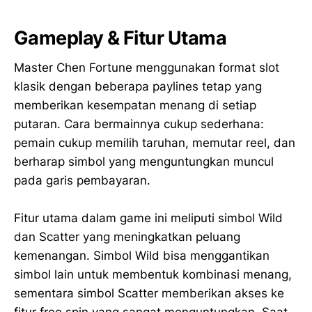
Gameplay & Fitur Utama
Master Chen Fortune menggunakan format slot
klasik dengan beberapa paylines tetap yang
memberikan kesempatan menang di setiap
putaran. Cara bermainnya cukup sederhana:
pemain cukup memilih taruhan, memutar reel, dan
berharap simbol yang menguntungkan muncul
pada garis pembayaran.
Fitur utama dalam game ini meliputi simbol Wild
dan Scatter yang meningkatkan peluang
kemenangan. Simbol Wild bisa menggantikan
simbol lain untuk membentuk kombinasi menang,
sementara simbol Scatter memberikan akses ke