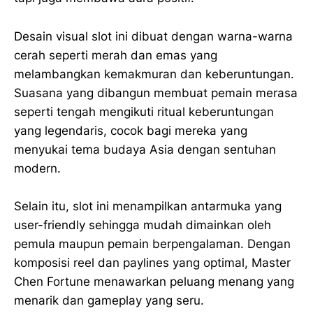
Desain visual slot ini dibuat dengan warna-warna
cerah seperti merah dan emas yang
melambangkan kemakmuran dan keberuntungan.
Suasana yang dibangun membuat pemain merasa
seperti tengah mengikuti ritual keberuntungan
yang legendaris, cocok bagi mereka yang
menyukai tema budaya Asia dengan sentuhan
modern.
Selain itu, slot ini menampilkan antarmuka yang
user-friendly sehingga mudah dimainkan oleh
pemula maupun pemain berpengalaman. Dengan
komposisi reel dan paylines yang optimal, Master
Chen Fortune menawarkan peluang menang yang
menarik dan gameplay yang seru.