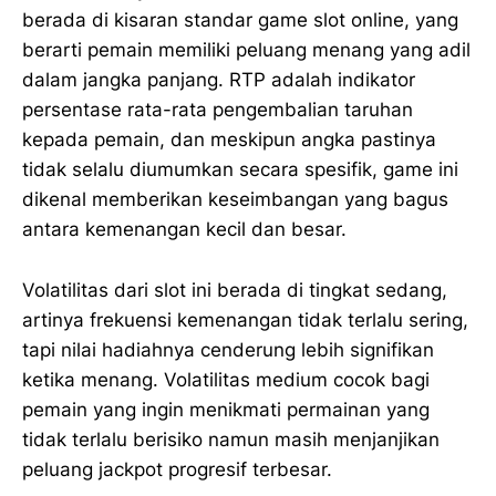
berada di kisaran standar game slot online, yang
berarti pemain memiliki peluang menang yang adil
dalam jangka panjang. RTP adalah indikator
persentase rata-rata pengembalian taruhan
kepada pemain, dan meskipun angka pastinya
tidak selalu diumumkan secara spesifik, game ini
dikenal memberikan keseimbangan yang bagus
antara kemenangan kecil dan besar.
Volatilitas dari slot ini berada di tingkat sedang,
artinya frekuensi kemenangan tidak terlalu sering,
tapi nilai hadiahnya cenderung lebih signifikan
ketika menang. Volatilitas medium cocok bagi
pemain yang ingin menikmati permainan yang
tidak terlalu berisiko namun masih menjanjikan
peluang jackpot progresif terbesar.