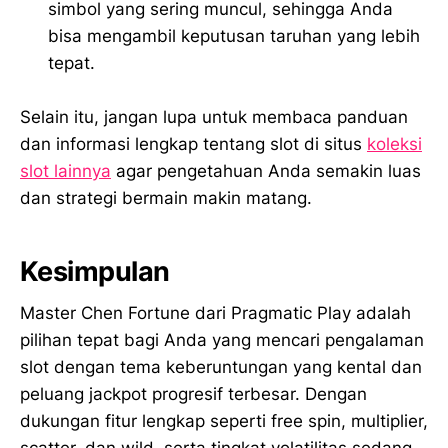
simbol yang sering muncul, sehingga Anda
bisa mengambil keputusan taruhan yang lebih
tepat.
Selain itu, jangan lupa untuk membaca panduan
dan informasi lengkap tentang slot di situs
koleksi
slot lainnya
agar pengetahuan Anda semakin luas
dan strategi bermain makin matang.
Kesimpulan
Master Chen Fortune dari Pragmatic Play adalah
pilihan tepat bagi Anda yang mencari pengalaman
slot dengan tema keberuntungan yang kental dan
peluang jackpot progresif terbesar. Dengan
dukungan fitur lengkap seperti free spin, multiplier,