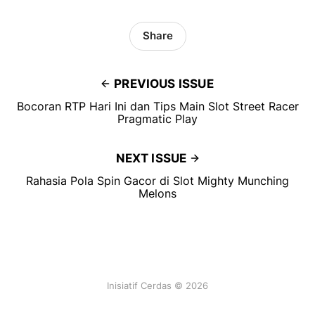
Share
PREVIOUS ISSUE
Bocoran RTP Hari Ini dan Tips Main Slot Street Racer
Pragmatic Play
NEXT ISSUE
Rahasia Pola Spin Gacor di Slot Mighty Munching
Melons
Inisiatif Cerdas © 2026