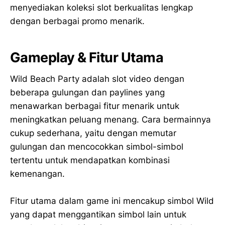
menyediakan koleksi slot berkualitas lengkap
dengan berbagai promo menarik.
Gameplay & Fitur Utama
Wild Beach Party adalah slot video dengan
beberapa gulungan dan paylines yang
menawarkan berbagai fitur menarik untuk
meningkatkan peluang menang. Cara bermainnya
cukup sederhana, yaitu dengan memutar
gulungan dan mencocokkan simbol-simbol
tertentu untuk mendapatkan kombinasi
kemenangan.
Fitur utama dalam game ini mencakup simbol Wild
yang dapat menggantikan simbol lain untuk