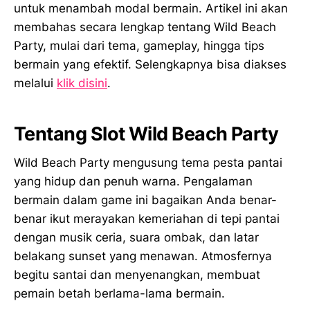
untuk menambah modal bermain. Artikel ini akan
membahas secara lengkap tentang Wild Beach
Party, mulai dari tema, gameplay, hingga tips
bermain yang efektif. Selengkapnya bisa diakses
melalui
klik disini
.
Tentang Slot Wild Beach Party
Wild Beach Party mengusung tema pesta pantai
yang hidup dan penuh warna. Pengalaman
bermain dalam game ini bagaikan Anda benar-
benar ikut merayakan kemeriahan di tepi pantai
dengan musik ceria, suara ombak, dan latar
belakang sunset yang menawan. Atmosfernya
begitu santai dan menyenangkan, membuat
pemain betah berlama-lama bermain.