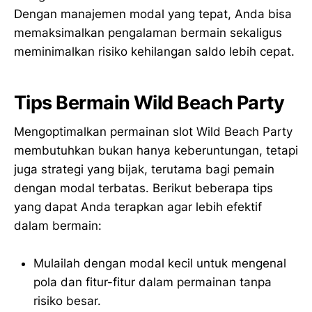
Dengan manajemen modal yang tepat, Anda bisa
memaksimalkan pengalaman bermain sekaligus
meminimalkan risiko kehilangan saldo lebih cepat.
Tips Bermain Wild Beach Party
Mengoptimalkan permainan slot Wild Beach Party
membutuhkan bukan hanya keberuntungan, tetapi
juga strategi yang bijak, terutama bagi pemain
dengan modal terbatas. Berikut beberapa tips
yang dapat Anda terapkan agar lebih efektif
dalam bermain:
Mulailah dengan modal kecil untuk mengenal
pola dan fitur-fitur dalam permainan tanpa
risiko besar.