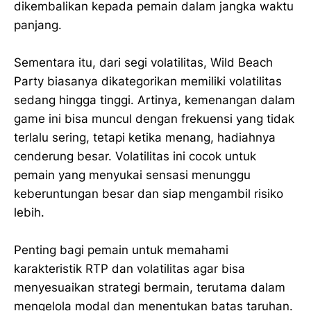
dikembalikan kepada pemain dalam jangka waktu
panjang.
Sementara itu, dari segi volatilitas, Wild Beach
Party biasanya dikategorikan memiliki volatilitas
sedang hingga tinggi. Artinya, kemenangan dalam
game ini bisa muncul dengan frekuensi yang tidak
terlalu sering, tetapi ketika menang, hadiahnya
cenderung besar. Volatilitas ini cocok untuk
pemain yang menyukai sensasi menunggu
keberuntungan besar dan siap mengambil risiko
lebih.
Penting bagi pemain untuk memahami
karakteristik RTP dan volatilitas agar bisa
menyesuaikan strategi bermain, terutama dalam
mengelola modal dan menentukan batas taruhan.