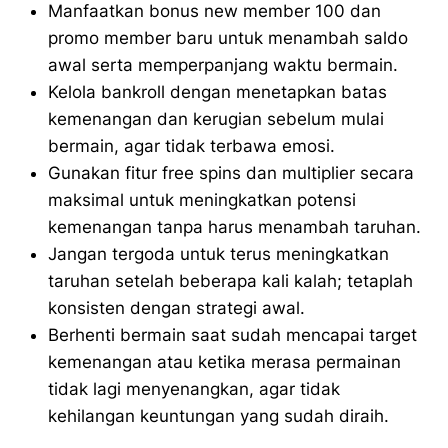
Manfaatkan bonus new member 100 dan
promo member baru untuk menambah saldo
awal serta memperpanjang waktu bermain.
Kelola bankroll dengan menetapkan batas
kemenangan dan kerugian sebelum mulai
bermain, agar tidak terbawa emosi.
Gunakan fitur free spins dan multiplier secara
maksimal untuk meningkatkan potensi
kemenangan tanpa harus menambah taruhan.
Jangan tergoda untuk terus meningkatkan
taruhan setelah beberapa kali kalah; tetaplah
konsisten dengan strategi awal.
Berhenti bermain saat sudah mencapai target
kemenangan atau ketika merasa permainan
tidak lagi menyenangkan, agar tidak
kehilangan keuntungan yang sudah diraih.