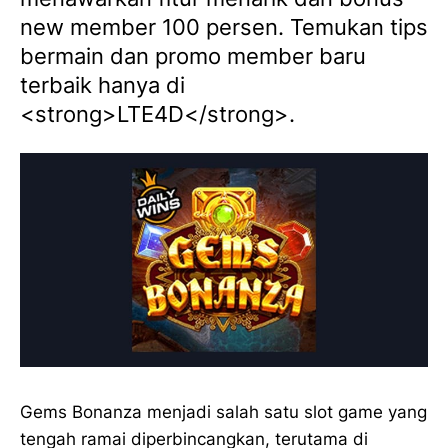
new member 100 persen. Temukan tips
bermain dan promo member baru
terbaik hanya di
<strong>LTE4D</strong>.
Gems Bonanza menjadi salah satu slot game yang
tengah ramai diperbincangkan, terutama di