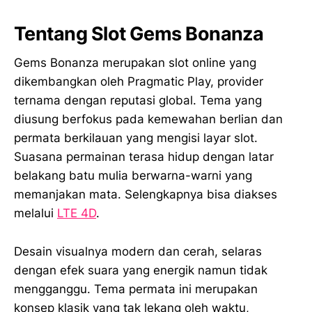
Tentang Slot Gems Bonanza
Gems Bonanza merupakan slot online yang
dikembangkan oleh Pragmatic Play, provider
ternama dengan reputasi global. Tema yang
diusung berfokus pada kemewahan berlian dan
permata berkilauan yang mengisi layar slot.
Suasana permainan terasa hidup dengan latar
belakang batu mulia berwarna-warni yang
memanjakan mata. Selengkapnya bisa diakses
melalui
LTE 4D
.
Desain visualnya modern dan cerah, selaras
dengan efek suara yang energik namun tidak
mengganggu. Tema permata ini merupakan
konsep klasik yang tak lekang oleh waktu,