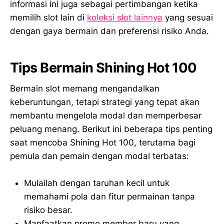
informasi ini juga sebagai pertimbangan ketika
memilih slot lain di
koleksi slot lainnya
yang sesuai
dengan gaya bermain dan preferensi risiko Anda.
Tips Bermain Shining Hot 100
Bermain slot memang mengandalkan
keberuntungan, tetapi strategi yang tepat akan
membantu mengelola modal dan memperbesar
peluang menang. Berikut ini beberapa tips penting
saat mencoba Shining Hot 100, terutama bagi
pemula dan pemain dengan modal terbatas:
Mulailah dengan taruhan kecil untuk
memahami pola dan fitur permainan tanpa
risiko besar.
Manfaatkan promo member baru yang