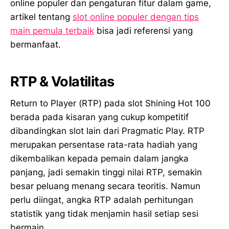
online populer dan pengaturan fitur dalam game,
artikel tentang
slot online populer dengan tips
main pemula terbaik
bisa jadi referensi yang
bermanfaat.
RTP & Volatilitas
Return to Player (RTP) pada slot Shining Hot 100
berada pada kisaran yang cukup kompetitif
dibandingkan slot lain dari Pragmatic Play. RTP
merupakan persentase rata-rata hadiah yang
dikembalikan kepada pemain dalam jangka
panjang, jadi semakin tinggi nilai RTP, semakin
besar peluang menang secara teoritis. Namun
perlu diingat, angka RTP adalah perhitungan
statistik yang tidak menjamin hasil setiap sesi
bermain.