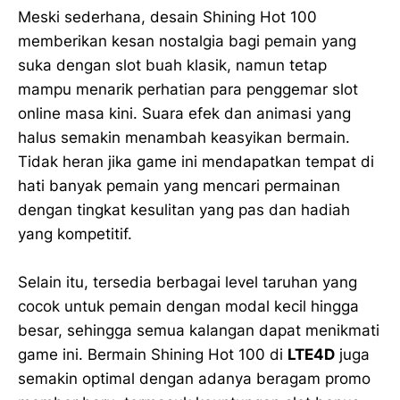
Meski sederhana, desain Shining Hot 100
memberikan kesan nostalgia bagi pemain yang
suka dengan slot buah klasik, namun tetap
mampu menarik perhatian para penggemar slot
online masa kini. Suara efek dan animasi yang
halus semakin menambah keasyikan bermain.
Tidak heran jika game ini mendapatkan tempat di
hati banyak pemain yang mencari permainan
dengan tingkat kesulitan yang pas dan hadiah
yang kompetitif.
Selain itu, tersedia berbagai level taruhan yang
cocok untuk pemain dengan modal kecil hingga
besar, sehingga semua kalangan dapat menikmati
game ini. Bermain Shining Hot 100 di
LTE4D
juga
semakin optimal dengan adanya beragam promo