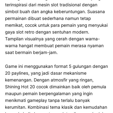
terinspirasi dari mesin slot tradisional dengan
simbol buah dan angka keberuntungan. Suasana
permainan dibuat sederhana namun tetap
memikat, cocok untuk para pemain yang menyukai
gaya slot retro dengan sentuhan modern.
Tampilan visualnya yang cerah dengan warna-
warna hangat membuat pemain merasa nyaman
saat bermain berjam-jam.
Game ini menggunakan format 5 gulungan dengan
20 paylines, yang jadi dasar mekanisme
kemenangan. Dengan atmosfir yang ringan,
Shining Hot 20 cocok dimainkan baik oleh pemula
maupun pemain berpengalaman yang ingin
menikmati gameplay tanpa terlalu banyak
kerumitan. Kombinasi tema klasik dan kemudahan