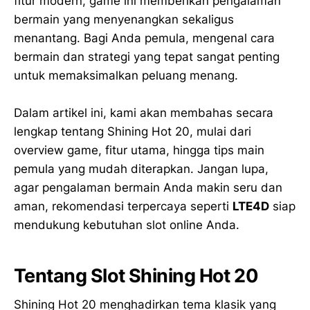
fitur modern, game ini memberikan pengalaman
bermain yang menyenangkan sekaligus
menantang. Bagi Anda pemula, mengenal cara
bermain dan strategi yang tepat sangat penting
untuk memaksimalkan peluang menang.
Dalam artikel ini, kami akan membahas secara
lengkap tentang Shining Hot 20, mulai dari
overview game, fitur utama, hingga tips main
pemula yang mudah diterapkan. Jangan lupa,
agar pengalaman bermain Anda makin seru dan
aman, rekomendasi terpercaya seperti
LTE4D
siap
mendukung kebutuhan slot online Anda.
Tentang Slot Shining Hot 20
Shining Hot 20 menghadirkan tema klasik yang