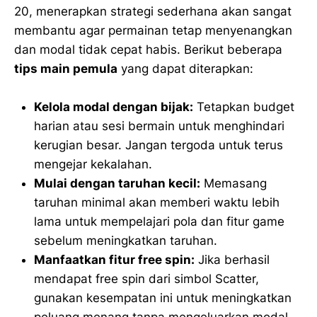
20, menerapkan strategi sederhana akan sangat
membantu agar permainan tetap menyenangkan
dan modal tidak cepat habis. Berikut beberapa
tips main pemula
yang dapat diterapkan:
Kelola modal dengan bijak:
Tetapkan budget
harian atau sesi bermain untuk menghindari
kerugian besar. Jangan tergoda untuk terus
mengejar kekalahan.
Mulai dengan taruhan kecil:
Memasang
taruhan minimal akan memberi waktu lebih
lama untuk mempelajari pola dan fitur game
sebelum meningkatkan taruhan.
Manfaatkan fitur free spin:
Jika berhasil
mendapat free spin dari simbol Scatter,
gunakan kesempatan ini untuk meningkatkan