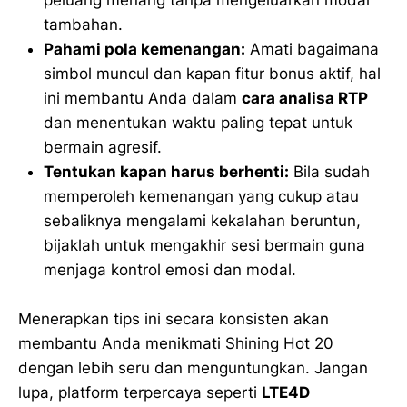
peluang menang tanpa mengeluarkan modal
tambahan.
Pahami pola kemenangan:
Amati bagaimana
simbol muncul dan kapan fitur bonus aktif, hal
ini membantu Anda dalam
cara analisa RTP
dan menentukan waktu paling tepat untuk
bermain agresif.
Tentukan kapan harus berhenti:
Bila sudah
memperoleh kemenangan yang cukup atau
sebaliknya mengalami kekalahan beruntun,
bijaklah untuk mengakhir sesi bermain guna
menjaga kontrol emosi dan modal.
Menerapkan tips ini secara konsisten akan
membantu Anda menikmati Shining Hot 20
dengan lebih seru dan menguntungkan. Jangan
lupa, platform terpercaya seperti
LTE4D