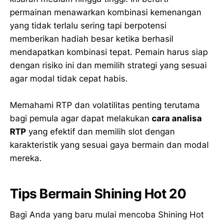
permainan menawarkan kombinasi kemenangan
yang tidak terlalu sering tapi berpotensi
memberikan hadiah besar ketika berhasil
mendapatkan kombinasi tepat. Pemain harus siap
dengan risiko ini dan memilih strategi yang sesuai
agar modal tidak cepat habis.
Memahami RTP dan volatilitas penting terutama
bagi pemula agar dapat melakukan
cara analisa
RTP
yang efektif dan memilih slot dengan
karakteristik yang sesuai gaya bermain dan modal
mereka.
Tips Bermain Shining Hot 20
Bagi Anda yang baru mulai mencoba Shining Hot