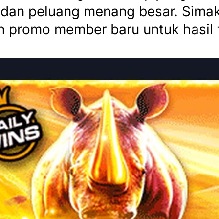
dan peluang menang besar. Simak
 promo member baru untuk hasil t