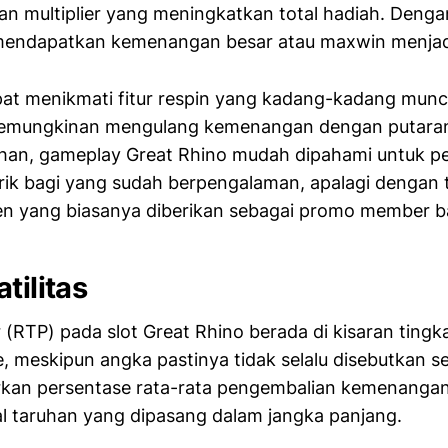
n multiplier yang meningkatkan total hadiah. Dengan 
mendapatkan kemenangan besar atau maxwin menjadi 
at menikmati fitur respin yang kadang-kadang munc
emungkinan mengulang kemenangan dengan putara
uhan, gameplay Great Rhino mudah dipahami untuk p
rik bagi yang sudah berpengalaman, apalagi dengan 
en yang biasanya diberikan sebagai promo member b
tilitas
r (RTP) pada slot Great Rhino berada di kisaran tingk
ne, meskipun angka pastinya tidak selalu disebutkan s
kan persentase rata-rata pengembalian kemenanga
al taruhan yang dipasang dalam jangka panjang.