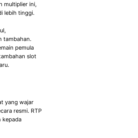
multiplier ini,
lebih tinggi.
ul,
n tambahan.
emain pemula
tambahan slot
aru.
at yang wajar
ecara resmi. RTP
n kepada