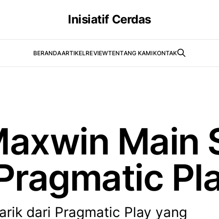
Inisiatif Cerdas
BERANDA
ARTIKEL
REVIEW
TENTANG KAMI
KONTAK
Maxwin Main S
 Pragmatic Pl
arik dari Pragmatic Play yang