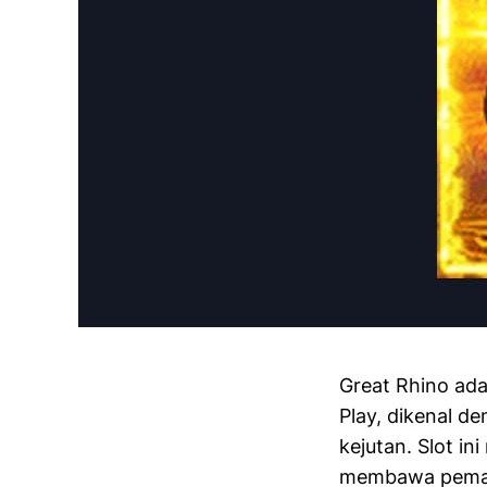
Great Rhino ada
Play, dikenal d
kejutan. Slot i
membawa pemain