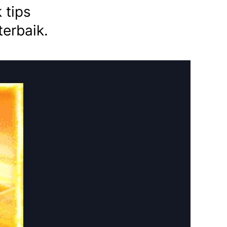
 tips
erbaik.