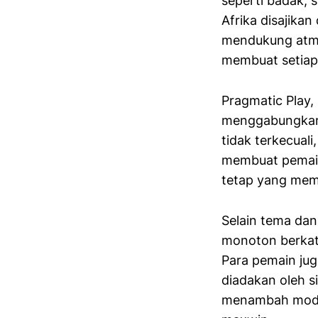
seperti badak, 
Afrika disajika
mendukung atmo
membuat setiap 
Pragmatic Play,
menggabungkan 
tidak terkecual
membuat pemain
tetap yang mem
Selain tema dan
monoton berkat 
Para pemain ju
diadakan oleh s
menambah moda