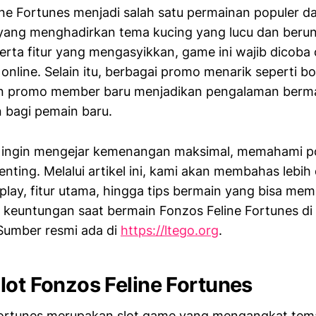
ine Fortunes menjadi salah satu permainan populer da
 yang menghadirkan tema kucing yang lucu dan beru
serta fitur yang mengasyikkan, game ini wajib dicoba 
online. Selain itu, berbagai promo menarik seperti 
n promo member baru menjadikan pengalaman berma
bagi pemain baru.
 ingin mengejar kemenangan maksimal, memahami po
penting. Melalui artikel ini, kami akan membahas lebih
lay, fitur utama, hingga tips bermain yang bisa me
keuntungan saat bermain Fonzos Feline Fortunes di 
 Sumber resmi ada di
https://ltego.org
.
lot Fonzos Feline Fortunes
Fortunes merupakan slot game yang mengangkat tem