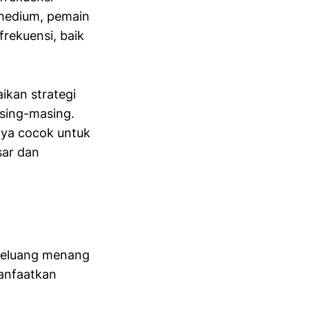
 medium, pemain
rekuensi, baik
ikan strategi
sing-masing.
anya cocok untuk
sar dan
peluang menang
manfaatkan