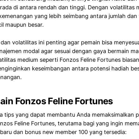
da di antara rendah dan tinggi. Dengan volatilitas
kemenangan yang lebih seimbang antara jumlah dan f
il maupun besar.
n volatilitas ini penting agar pemain bisa menyesua
najemen modal agar sesuai dengan gaya bermain ma
atilitas medium seperti Fonzos Feline Fortunes bias
nginginkan keseimbangan antara potensi hadiah be
enangan.
ain Fonzos Feline Fortunes
pa tips yang dapat membantu Anda memaksimalkan 
nzos Feline Fortunes, terutama bagi yang ingin me
aru dan bonus new member 100 yang tersedia: