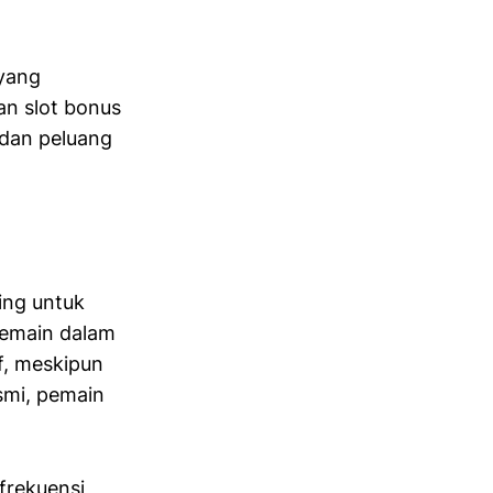
yang
an slot bonus
 dan peluang
ting untuk
pemain dalam
f, meskipun
smi, pemain
 frekuensi