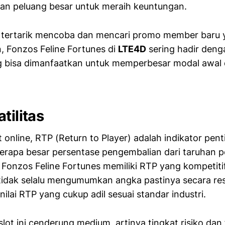
dan peluang besar untuk meraih keuntungan.
 tertarik mencoba dan mencari promo member baru 
 Fonzos Feline Fortunes di
LTE4D
sering hadir deng
g bisa dimanfaatkan untuk memperbesar modal awal
tilitas
 online, RTP (Return to Player) adalah indikator pen
erapa besar persentase pengembalian dari taruhan 
 Fonzos Feline Fortunes memiliki RTP yang kompetiti
tidak selalu mengumumkan angka pastinya secara re
ilai RTP yang cukup adil sesuai standar industri.
 slot ini cenderung medium, artinya tingkat risiko dan