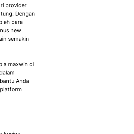
ri provider
ntung. Dengan
oleh para
bonus new
in semakin
la maxwin di
 dalam
mbantu Anda
platform
a kucing