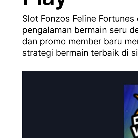
Slot Fonzos Feline Fortunes
pengalaman bermain seru d
dan promo member baru mena
strategi bermain terbaik di si