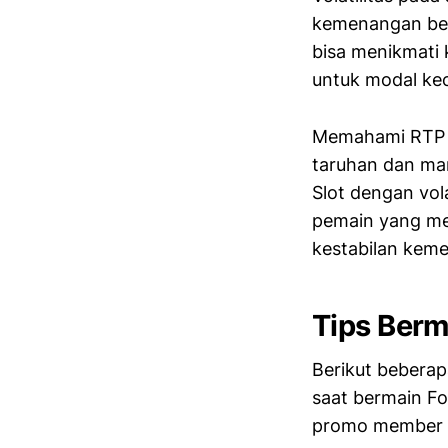
kemenangan bera
bisa menikmati 
untuk modal kec
Memahami RTP da
taruhan dan ma
Slot dengan vol
pemain yang me
kestabilan kem
Tips Berm
Berikut bebera
saat bermain Fo
promo member b