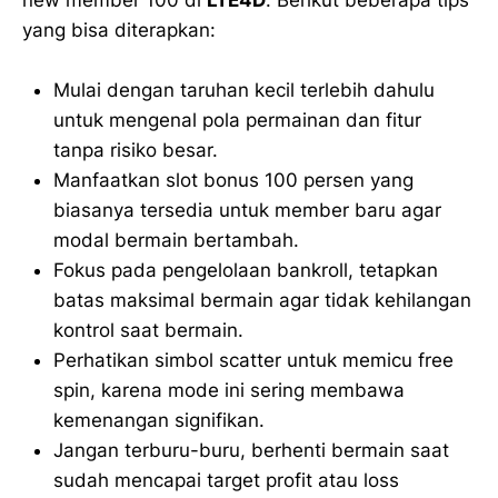
new member 100 di
LTE4D
. Berikut beberapa tips
yang bisa diterapkan:
Mulai dengan taruhan kecil terlebih dahulu
untuk mengenal pola permainan dan fitur
tanpa risiko besar.
Manfaatkan slot bonus 100 persen yang
biasanya tersedia untuk member baru agar
modal bermain bertambah.
Fokus pada pengelolaan bankroll, tetapkan
batas maksimal bermain agar tidak kehilangan
kontrol saat bermain.
Perhatikan simbol scatter untuk memicu free
spin, karena mode ini sering membawa
kemenangan signifikan.
Jangan terburu-buru, berhenti bermain saat
sudah mencapai target profit atau loss