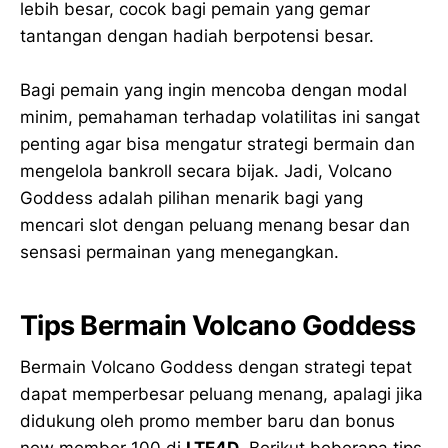
lebih besar, cocok bagi pemain yang gemar
tantangan dengan hadiah berpotensi besar.
Bagi pemain yang ingin mencoba dengan modal
minim, pemahaman terhadap volatilitas ini sangat
penting agar bisa mengatur strategi bermain dan
mengelola bankroll secara bijak. Jadi, Volcano
Goddess adalah pilihan menarik bagi yang
mencari slot dengan peluang menang besar dan
sensasi permainan yang menegangkan.
Tips Bermain Volcano Goddess
Bermain Volcano Goddess dengan strategi tepat
dapat memperbesar peluang menang, apalagi jika
didukung oleh promo member baru dan bonus