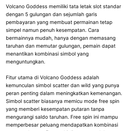
Volcano Goddess memiliki tata letak slot standar
dengan 5 gulungan dan sejumlah garis
pembayaran yang membuat permainan tetap
simpel namun penuh kesempatan. Cara
bermainnya mudah, hanya dengan memasang
taruhan dan memutar gulungan, pemain dapat
menantikan kombinasi simbol yang
menguntungkan.
Fitur utama di Volcano Goddess adalah
kemunculan simbol scatter dan wild yang punya
peran penting dalam meningkatkan kemenangan.
Simbol scatter biasanya memicu mode free spin
yang memberi kesempatan putaran tanpa
mengurangi saldo taruhan. Free spin ini mampu
memperbesar peluang mendapatkan kombinasi