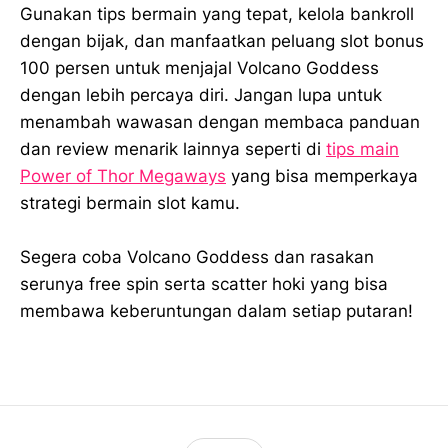
Gunakan tips bermain yang tepat, kelola bankroll
dengan bijak, dan manfaatkan peluang slot bonus
100 persen untuk menjajal Volcano Goddess
dengan lebih percaya diri. Jangan lupa untuk
menambah wawasan dengan membaca panduan
dan review menarik lainnya seperti di
tips main
Power of Thor Megaways
yang bisa memperkaya
strategi bermain slot kamu.
Segera coba Volcano Goddess dan rasakan
serunya free spin serta scatter hoki yang bisa
membawa keberuntungan dalam setiap putaran!