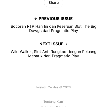
Share
PREVIOUS ISSUE
Bocoran RTP Hari Ini dan Keseruan Slot The Big
Dawgs dari Pragmatic Play
NEXT ISSUE
Wild Walker, Slot Anti Rungkad dengan Peluang
Menarik dari Pragmatic Play
Inisiatif Cerdas © 2026
Tentang Kami