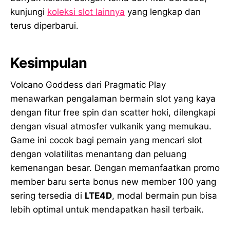
kunjungi
koleksi slot lainnya
yang lengkap dan
terus diperbarui.
Kesimpulan
Volcano Goddess dari Pragmatic Play
menawarkan pengalaman bermain slot yang kaya
dengan fitur free spin dan scatter hoki, dilengkapi
dengan visual atmosfer vulkanik yang memukau.
Game ini cocok bagi pemain yang mencari slot
dengan volatilitas menantang dan peluang
kemenangan besar. Dengan memanfaatkan promo
member baru serta bonus new member 100 yang
sering tersedia di
LTE4D
, modal bermain pun bisa
lebih optimal untuk mendapatkan hasil terbaik.