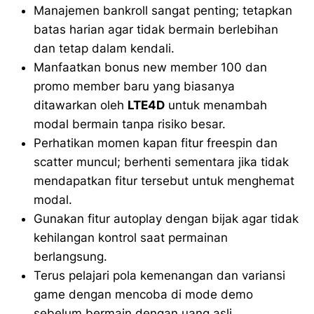
Manajemen bankroll sangat penting; tetapkan
batas harian agar tidak bermain berlebihan
dan tetap dalam kendali.
Manfaatkan bonus new member 100 dan
promo member baru yang biasanya
ditawarkan oleh
LTE4D
untuk menambah
modal bermain tanpa risiko besar.
Perhatikan momen kapan fitur freespin dan
scatter muncul; berhenti sementara jika tidak
mendapatkan fitur tersebut untuk menghemat
modal.
Gunakan fitur autoplay dengan bijak agar tidak
kehilangan kontrol saat permainan
berlangsung.
Terus pelajari pola kemenangan dan variansi
game dengan mencoba di mode demo
sebelum bermain dengan uang asli.