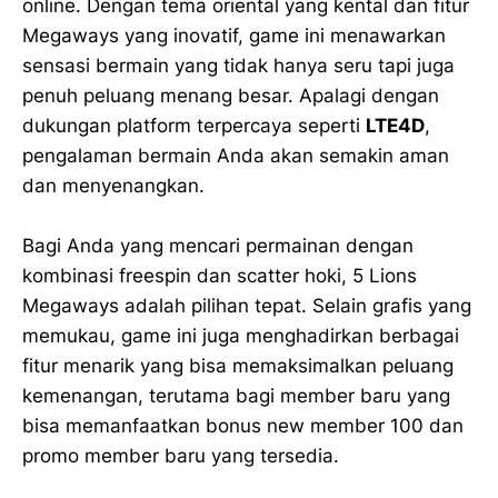
online. Dengan tema oriental yang kental dan fitur
Megaways yang inovatif, game ini menawarkan
sensasi bermain yang tidak hanya seru tapi juga
penuh peluang menang besar. Apalagi dengan
dukungan platform terpercaya seperti
LTE4D
,
pengalaman bermain Anda akan semakin aman
dan menyenangkan.
Bagi Anda yang mencari permainan dengan
kombinasi freespin dan scatter hoki, 5 Lions
Megaways adalah pilihan tepat. Selain grafis yang
memukau, game ini juga menghadirkan berbagai
fitur menarik yang bisa memaksimalkan peluang
kemenangan, terutama bagi member baru yang
bisa memanfaatkan bonus new member 100 dan
promo member baru yang tersedia.