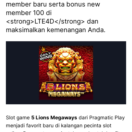
member baru serta bonus new
member 100 di
<strong>LTE4D</strong> dan
maksimalkan kemenangan Anda.
Slot game
5 Lions Megaways
dari Pragmatic Play
menjadi favorit baru di kalangan pecinta slot