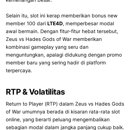
kemenangan besar.
Selain itu, slot ini kerap memberikan bonus new
member 100 dari
LTE4D
, memperbesar modal
awal bermain. Dengan fitur-fitur hebat tersebut,
Zeus vs Hades Gods of War memberikan
kombinasi gameplay yang seru dan
menguntungkan, apalagi didukung dengan promo
member baru yang sering hadir di platform
terpercaya.
RTP & Volatilitas
Return to Player (RTP) dalam Zeus vs Hades Gods
of War umumnya berada di kisaran rata-rata slot
online, yang berarti peluang mengembalikan
sebagian modal dalam jangka panjang cukup baik.