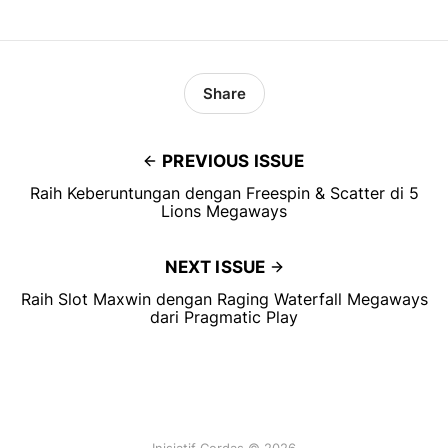
Share
PREVIOUS ISSUE
Raih Keberuntungan dengan Freespin & Scatter di 5
Lions Megaways
NEXT ISSUE
Raih Slot Maxwin dengan Raging Waterfall Megaways
dari Pragmatic Play