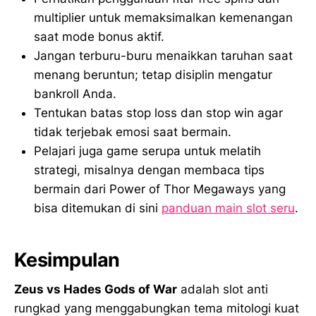
multiplier untuk memaksimalkan kemenangan
saat mode bonus aktif.
Jangan terburu-buru menaikkan taruhan saat
menang beruntun; tetap disiplin mengatur
bankroll Anda.
Tentukan batas stop loss dan stop win agar
tidak terjebak emosi saat bermain.
Pelajari juga game serupa untuk melatih
strategi, misalnya dengan membaca tips
bermain dari Power of Thor Megaways yang
bisa ditemukan di sini
panduan main slot seru
.
Kesimpulan
Zeus vs Hades Gods of War
adalah slot anti
rungkad yang menggabungkan tema mitologi kuat