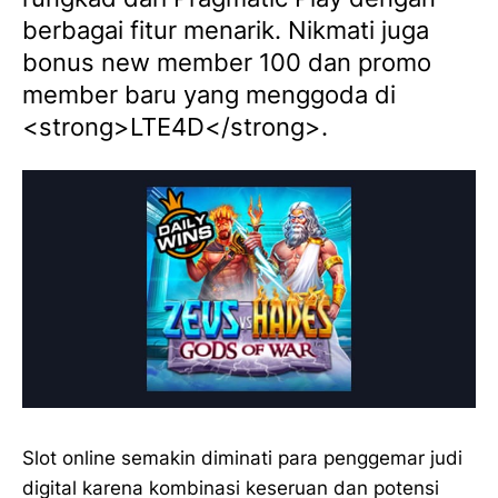
berbagai fitur menarik. Nikmati juga
bonus new member 100 dan promo
member baru yang menggoda di
<strong>LTE4D</strong>.
Slot online semakin diminati para penggemar judi
digital karena kombinasi keseruan dan potensi