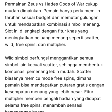
Permainan Zeus vs Hades Gods of War cukup
mudah dimainkan. Pemain hanya perlu memilih
taruhan sesuai budget dan memutar gulungan
untuk mendapatkan kombinasi simbol menang.
Slot ini dilengkapi dengan fitur khas yang
meningkatkan peluang menang seperti scatter,
wild, free spins, dan multiplier.
Wild simbol berfungsi menggantikan semua
simbol lain kecuali scatter, sehingga membentuk
kombinasi pemenang lebih mudah. Scatter
biasanya memicu mode free spins, dimana
pemain bisa mendapatkan putaran gratis dengan
kesempatan menang yang lebih besar. Fitur
multiplier memberi pengali hadiah yang didapat
selama free spins, menambah sensasi