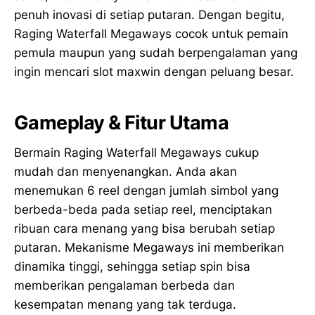
penuh inovasi di setiap putaran. Dengan begitu,
Raging Waterfall Megaways cocok untuk pemain
pemula maupun yang sudah berpengalaman yang
ingin mencari slot maxwin dengan peluang besar.
Gameplay & Fitur Utama
Bermain Raging Waterfall Megaways cukup
mudah dan menyenangkan. Anda akan
menemukan 6 reel dengan jumlah simbol yang
berbeda-beda pada setiap reel, menciptakan
ribuan cara menang yang bisa berubah setiap
putaran. Mekanisme Megaways ini memberikan
dinamika tinggi, sehingga setiap spin bisa
memberikan pengalaman berbeda dan
kesempatan menang yang tak terduga.