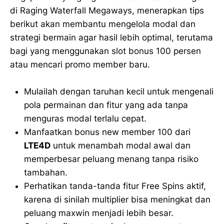
di Raging Waterfall Megaways, menerapkan tips
berikut akan membantu mengelola modal dan
strategi bermain agar hasil lebih optimal, terutama
bagi yang menggunakan slot bonus 100 persen
atau mencari promo member baru.
Mulailah dengan taruhan kecil untuk mengenali
pola permainan dan fitur yang ada tanpa
menguras modal terlalu cepat.
Manfaatkan bonus new member 100 dari
LTE4D
untuk menambah modal awal dan
memperbesar peluang menang tanpa risiko
tambahan.
Perhatikan tanda-tanda fitur Free Spins aktif,
karena di sinilah multiplier bisa meningkat dan
peluang maxwin menjadi lebih besar.