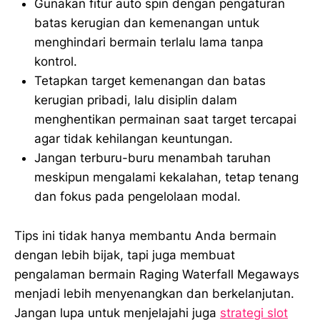
Gunakan fitur auto spin dengan pengaturan
batas kerugian dan kemenangan untuk
menghindari bermain terlalu lama tanpa
kontrol.
Tetapkan target kemenangan dan batas
kerugian pribadi, lalu disiplin dalam
menghentikan permainan saat target tercapai
agar tidak kehilangan keuntungan.
Jangan terburu-buru menambah taruhan
meskipun mengalami kekalahan, tetap tenang
dan fokus pada pengelolaan modal.
Tips ini tidak hanya membantu Anda bermain
dengan lebih bijak, tapi juga membuat
pengalaman bermain Raging Waterfall Megaways
menjadi lebih menyenangkan dan berkelanjutan.
Jangan lupa untuk menjelajahi juga
strategi slot